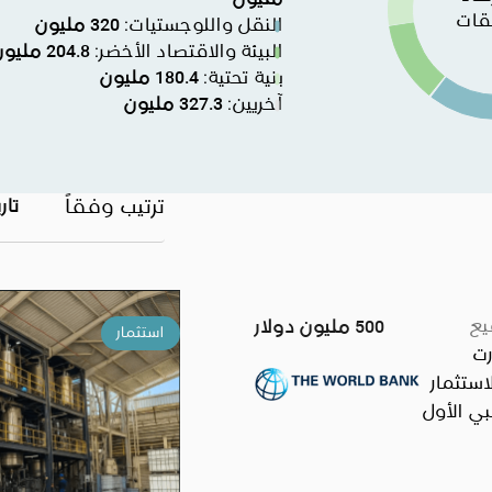
مليون
النقل واللوجستيات
:
320
مليون
البيئة والاقتصاد الأخضر
:
204.8
مليون
بنية تحتية
:
180.4
مليون
آخريين
:
327.3
مليون
ترتيب وفقاً
تار
يع
500 مليون دولار
استثمار
، أصدرت
استثمار
بي الأول
لمتحدة،
مالية في