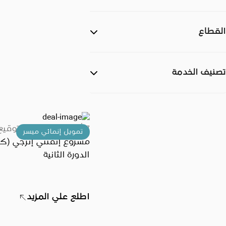
تابعه بمصر، بنك أبوظبي 
مصر. وتقدم الوكالة تغ
لتحسين رأس المال بقيم
القطاع
إلى ٥٥٠ مليون دولار أ
تصل إلى ٣ سنوات ضد 
مصادرة الأموال فيما يتع
تصنيف الخدمة
بالاحتياطيات النقدية ال
قبل بنك أبوظبي الأول م
البنك المركزي المصري
7 أكتوبر 2025
تم التوقيع
تمويل إنمائي ميسر
مشروع إنفنتي إنرجي (كا
الدورة الثانية
اطلع علي المزيد