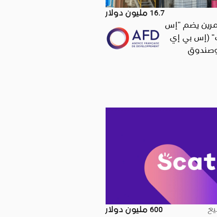
16.7 مليون دولار
مرين يضم "إس
" (إس بي إي
 وصندوق
ثيس) بالاستثمار
ز بي في" (دلتا
مصنعة بارزة
 التركيز على
ء.
يع
600 مليون دولار