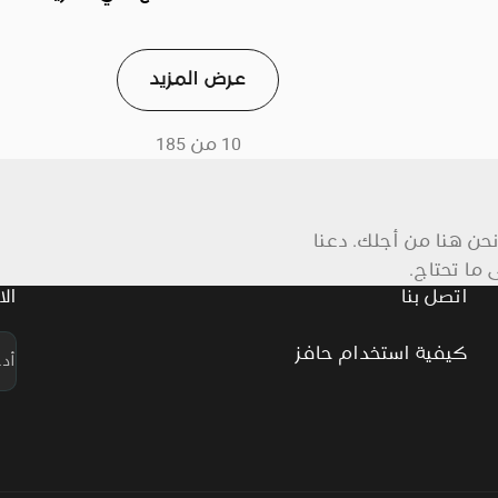
لصغيرة ومتناهية
والمتوسطة التي تقوده
فاقية تعزيز قدرة
تملكها النساء، فضلاً 
ى تمويل عملائه
الإسكان بأسعار معقولة
عرض المزيد
اد الأعمال، مع
ذوي الدخل المنخفض.
لاقتصادي
10 من 185
ل، وتعزيز
 أنحاء الجمهورية،
 احتياجًا"
نحن هنا من أجلك. دعنا
ما تحتاج.
اتصل بنا
الا
كيفية استخدام حافز