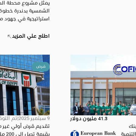
يمثل مشروع محطة الط
الشمسية بدندرة خطوة
استراتيجية في جهود م
نحو اقتصاد منخفض ال
وتعزيز استخدام الطاقة
اطلع علي المزيد
في القطاعات الصناعية
يتما
وأهداف التنمية المست
تعتزم شركة سكاتك إن
قرض
طاقة بقدرة 0
متردد)، مقترنة بنظام ل
200 ميجاوات/ساعة، س
تنفيذها على مرحلتين 
شركتها التابعة “دندرة 
9 سبتمبر 2025
تم التوق
41.3 مليون دولار
الشمسية ش.م.م”. ست
م البنك
تقديم قرض أولي غير
التنمية
بقيمة ت