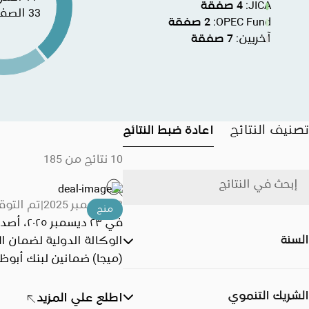
JICA
:
4
صفقة
33 الصفقات
OPEC Fund
:
2
صفقة
آخريين
:
7
صفقة
تصنيف النتائج
اعادة ضبط النتائج
10 نتائج من 185
إبحث في النتائج
23 ديسمبر 2025
تم التوق
منح
في ٢٣ ديسمبر ٢٠٢٥
السنة
الوكالة الدولية لضمان ال
(ميجا) ضمانين لبنك أبوظ
ومقره الإمارات العربية ا
لتغطية استثماراته الرأس
الشريك التنموي
اطلع علي المزيد