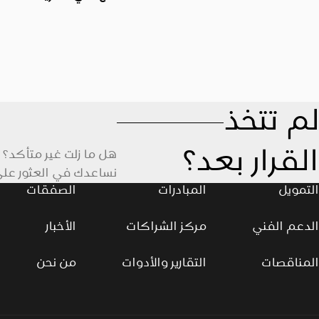
المشروعات المتوسطة وا
الصغر. وتستهدف هذه الات
البنك الأهلي المصري عل
من أصحاب المشروعات ورو
التركيز على دعم النمو ا
المستدام، وخلق فرص عم
لم تتخذ
الشمول المالي في مختلف
لا سيما في المناطق الأكثر
القرار بعد؟
هل ما زلت غير متأكد؟ 
نساعدك في العثور على 
التمويل
المبادرات
الصفقات
الدعم الفني
مركز الشراكات
الأخبار
المناقصات
التقارير والأدوات
من نحن