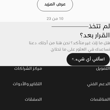
عرض المزيد
10 من 23
لم تتخذ
القرار بعد؟
هل ما زلت غير متأكد؟ نحن هنا من أجلك. دعنا
نساعدك في العثور على ما تحتاج.
اسألني أي شيء
التمويل
مركز الشراكات
الدعم الفني
التقارير والأدوات
المناقصات
الصفقات