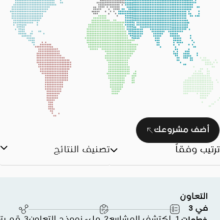
أضف مشروعك
ترتيب وفقاً
تصنيف النتائج
التعاون
في 3
1. اكتشف المشاريع
2. ملء نموذج التعاون
3. قم بتوسيع شبكتك